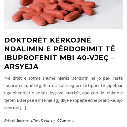
DOKTORËT KËRKOJNË
NDALIMIN E PËRDORIMIT TË
IBUPROFENIT MBI 40-VJEÇ –
ARSYEJA
Në ditët e sotme shumë njerëz përdorin në jo pak raste
ibuprofenin, në të gjitha markat tregtare të tij, për të shpëtuar
nga dhimbjet e kokës, kyçeve, kurrizit, apo çdo lloj dhimbje
tjetër. Edhe pse është një zgjidhje e shpejtë edhe praktike, ajo
vjen me […]
Shëndeti
,
Suplemente
,
Tema Kryesore
-
0 Comments