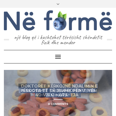
një blog që i kushtohet tërësisht shëndetit
fizik dhe mendor
Toggle
Navigation
DOKTORËT KËRKOJNË NDALIMIN E
PËRDORIMIT TË IBUPROFENIT MBI
BISKOTA TË SHIJSHME PËR VETËM
40-VJEÇ – ARSYEJA
15 MINUTA
0 COMMENTS
0 COMMENTS