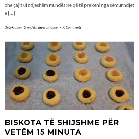
dhe çajit ul ndjeshëm mundësinë që të prekeni nga sëmunndjet
e […]
Detoksifikim
,
Shëndeti
,
Superushqime
-
0 Comments
BISKOTA TË SHIJSHME PËR
VETËM 15 MINUTA