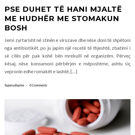
PSE DUHET TË HANI MJALTË
ME HUDHËR ME STOMAKUN
BOSH
Jemi zyrtarisht në stinën e virozave dhe nëse doni të shpëtoni
nga antibiotikët, po ju japim një recetë të thjeshtë, zbatimi i
së cilës për pak kohë bën mrekulli në organizëm. Përveç
kësaj, nëse konsumoni përbërjen e mëposhtme, ashtu siç
vepronin edhe romakët e lashtë, […]
Superushqime
-
0 Comments