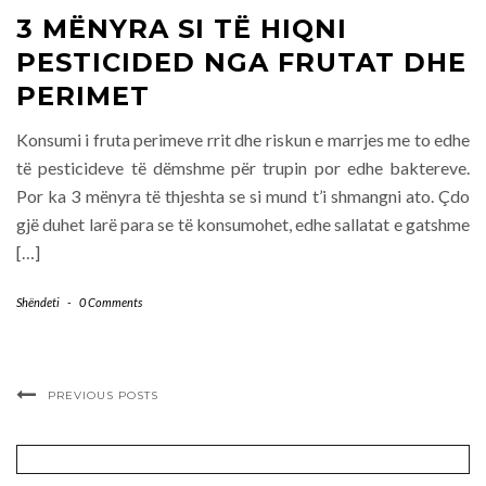
3 MËNYRA SI TË HIQNI
PESTICIDED NGA FRUTAT DHE
PERIMET
Konsumi i fruta perimeve rrit dhe riskun e marrjes me to edhe
të pesticideve të dëmshme për trupin por edhe baktereve.
Por ka 3 mënyra të thjeshta se si mund t’i shmangni ato. Çdo
gjë duhet larë para se të konsumohet, edhe sallatat e gatshme
[…]
Shëndeti
-
0 Comments
PREVIOUS POSTS