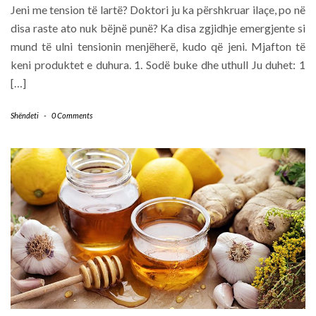
Jeni me tension të lartë? Doktori ju ka përshkruar ilaçe, po në
disa raste ato nuk bëjnë punë? Ka disa zgjidhje emergjente si
mund të ulni tensionin menjëherë, kudo që jeni. Mjafton të
keni produktet e duhura. 1. Sodë buke dhe uthull Ju duhet: 1
[…]
Shëndeti
-
0 Comments