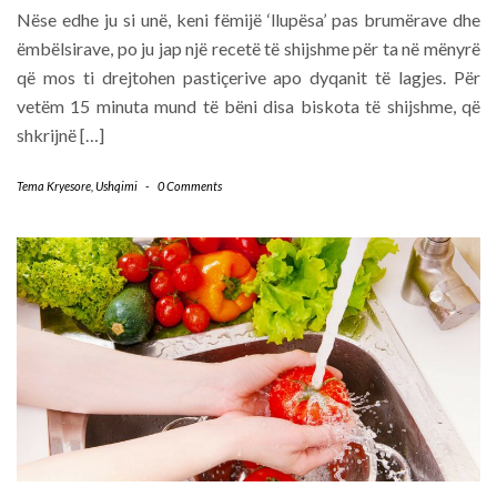
Nëse edhe ju si unë, keni fëmijë ‘llupësa’ pas brumërave dhe
ëmbëlsirave, po ju jap një recetë të shijshme për ta në mënyrë
që mos ti drejtohen pastiçerive apo dyqanit të lagjes. Për
vetëm 15 minuta mund të bëni disa biskota të shijshme, që
shkrijnë […]
Tema Kryesore
,
Ushqimi
-
0 Comments