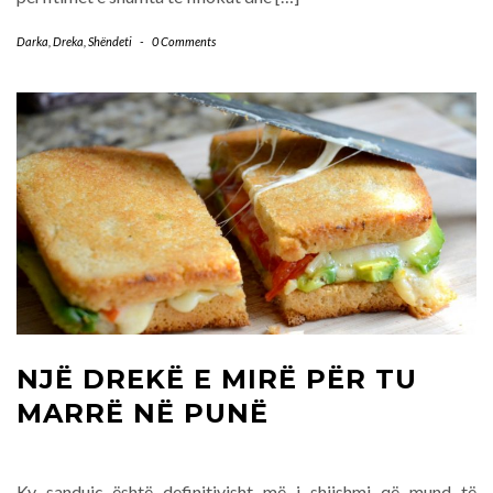
Darka
,
Dreka
,
Shëndeti
-
0 Comments
NJË DREKË E MIRË PËR TU
MARRË NË PUNË
Ky sanduiç është definitivisht më i shijshmi që mund të