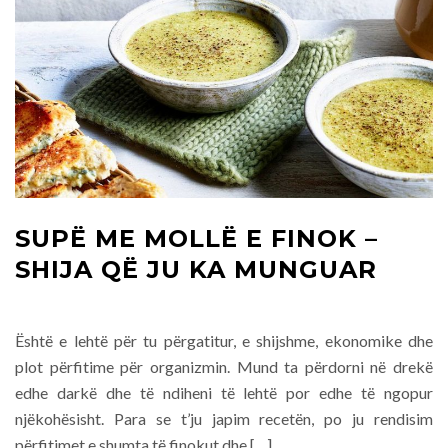
SUPË ME MOLLË E FINOK –
SHIJA QË JU KA MUNGUAR
Është e lehtë për tu përgatitur, e shijshme, ekonomike dhe
plot përfitime për organizmin. Mund ta përdorni në drekë
edhe darkë dhe të ndiheni të lehtë por edhe të ngopur
njëkohësisht. Para se t’ju japim recetën, po ju rendisim
përfitimet e shumta të finokut dhe […]