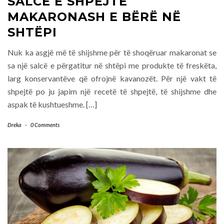
SALCË E SHPEJTË
MAKARONASH E BËRË NË
SHTËPI
Nuk ka asgjë më të shijshme për të shoqëruar makaronat se
sa një salcë e përgatitur në shtëpi me produkte të freskëta,
larg konservantëve që ofrojnë kavanozët. Për një vakt të
shpejtë po ju japim një recetë të shpejtë, të shijshme dhe
aspak të kushtueshme. […]
Dreka
-
0 Comments