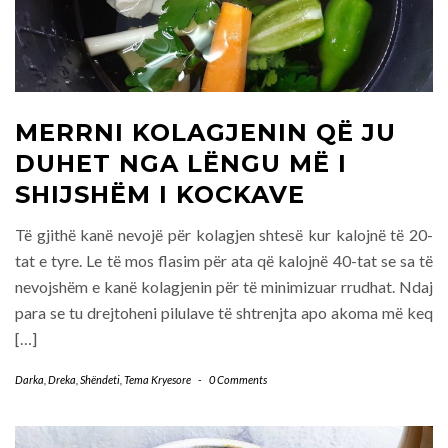
MERRNI KOLAGJENIN QË JU
DUHET NGA LËNGU MË I
SHIJSHËM I KOCKAVE
Të gjithë kanë nevojë për kolagjen shtesë kur kalojnë të 20-
tat e tyre. Le të mos flasim për ata që kalojnë 40-tat se sa të
nevojshëm e kanë kolagjenin për të minimizuar rrudhat. Ndaj
para se tu drejtoheni pilulave të shtrenjta apo akoma më keq
[…]
Darka
,
Dreka
,
Shëndeti
,
Tema Kryesore
-
0 Comments