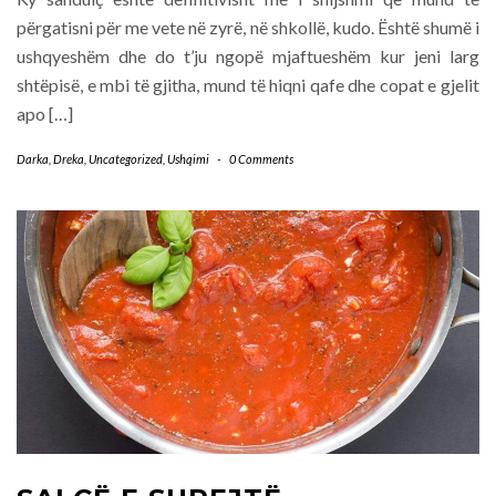
përgatisni për me vete në zyrë, në shkollë, kudo. Është shumë i
ushqyeshëm dhe do t’ju ngopë mjaftueshëm kur jeni larg
shtëpisë, e mbi të gjitha, mund të hiqni qafe dhe copat e gjelit
apo […]
Darka
,
Dreka
,
Uncategorized
,
Ushqimi
-
0 Comments