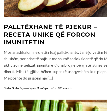
PALLTËXHANË TË PJEKUR –
RECETA UNIKE QË FORCON
IMUNITETIN
Mos anashkaloni në dietën tuaj palltëxhanët. Janë jo vetëm të
shijshëm, por edhe të pajisur me shumë antioksidantë që do të
aktivizojnë qelizat imunitare t’ju mbrojnë përgjatë stinës së
dimrit. Mbi të gjitha bëhen super të ushqyeshëm kur piqen.
Më poshtë do ju japim një […]
Darka
,
Dreka
,
Superushqime
,
Uncategorized
-
0 Comments