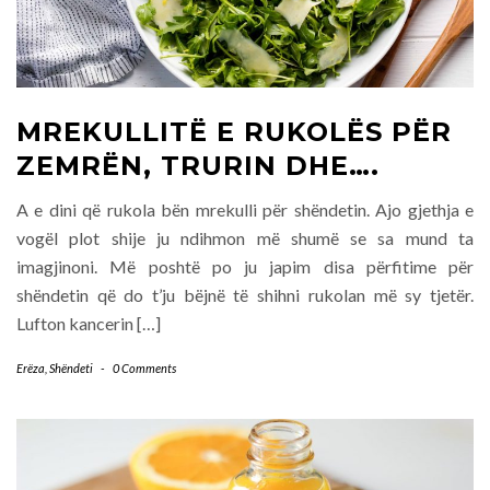
MREKULLITË E RUKOLËS PËR
ZEMRËN, TRURIN DHE….
A e dini që rukola bën mrekulli për shëndetin. Ajo gjethja e
vogël plot shije ju ndihmon më shumë se sa mund ta
imagjinoni. Më poshtë po ju japim disa përfitime për
shëndetin që do t’ju bëjnë të shihni rukolan më sy tjetër.
Lufton kancerin […]
Erëza
,
Shëndeti
-
0 Comments