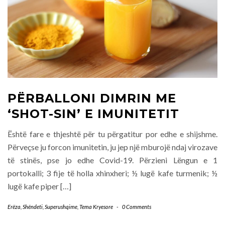
PËRBALLONI DIMRIN ME
‘SHOT-SIN’ E IMUNITETIT
Është fare e thjeshtë për tu përgatitur por edhe e shijshme.
Përveçse ju forcon imunitetin, ju jep një mburojë ndaj virozave
të stinës, pse jo edhe Covid-19. Përzieni Lëngun e 1
portokalli; 3 fije të holla xhinxheri; ½ lugë kafe turmenik; ½
lugë kafe piper […]
Erëza
,
Shëndeti
,
Superushqime
,
Tema Kryesore
-
0 Comments