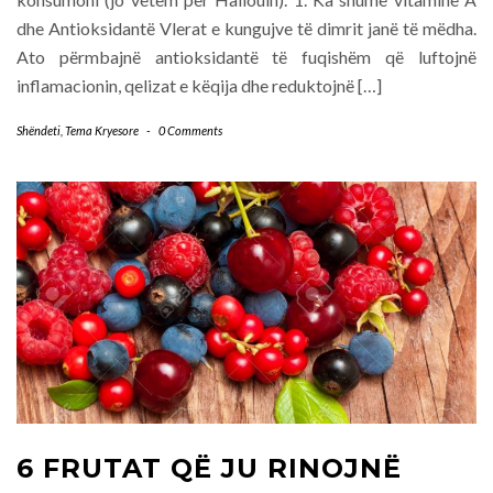
dhe Antioksidantë Vlerat e kungujve të dimrit janë të mëdha.
Ato përmbajnë antioksidantë të fuqishëm që luftojnë
inflamacionin, qelizat e këqija dhe reduktojnë […]
Shëndeti
,
Tema Kryesore
-
0 Comments
6 FRUTAT QË JU RINOJNË