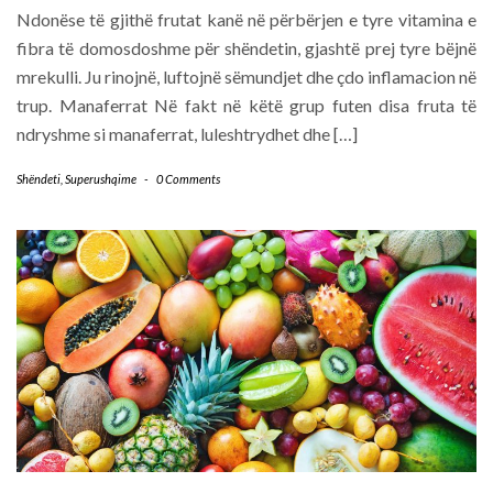
Ndonëse të gjithë frutat kanë në përbërjen e tyre vitamina e
fibra të domosdoshme për shëndetin, gjashtë prej tyre bëjnë
mrekulli. Ju rinojnë, luftojnë sëmundjet dhe çdo inflamacion në
trup. Manaferrat Në fakt në këtë grup futen disa fruta të
ndryshme si manaferrat, luleshtrydhet dhe […]
Shëndeti
,
Superushqime
-
0 Comments