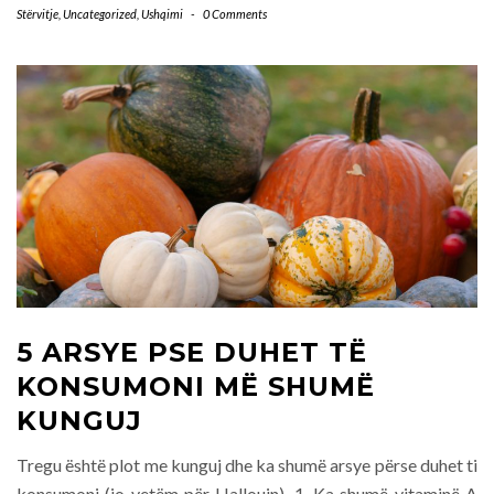
Stërvitje
,
Uncategorized
,
Ushqimi
-
0 Comments
5 ARSYE PSE DUHET TË
KONSUMONI MË SHUMË
KUNGUJ
Tregu është plot me kunguj dhe ka shumë arsye përse duhet ti
konsumoni (jo vetëm për Hallouin). 1. Ka shumë vitaminë A