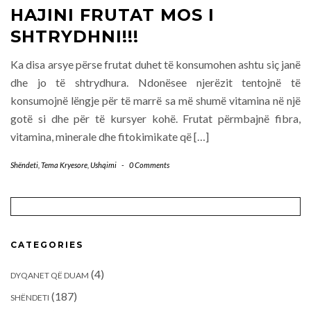
HAJINI FRUTAT MOS I
SHTRYDHNI!!!
Ka disa arsye përse frutat duhet të konsumohen ashtu siç janë
dhe jo të shtrydhura. Ndonësee njerëzit tentojnë të
konsumojnë lëngje për të marrë sa më shumë vitamina në një
gotë si dhe për të kursyer kohë. Frutat përmbajnë fibra,
vitamina, minerale dhe fitokimikate që […]
Shëndeti
,
Tema Kryesore
,
Ushqimi
-
0 Comments
CATEGORIES
(4)
DYQANET QË DUAM
(187)
SHËNDETI