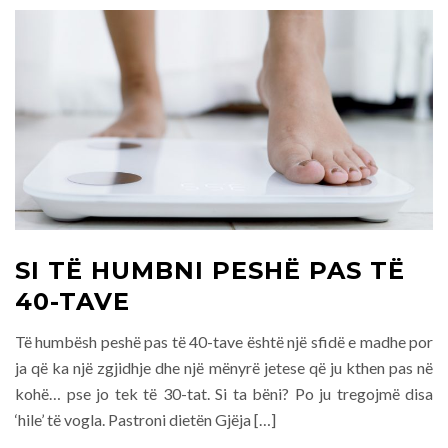
SI TË HUMBNI PESHË PAS TË
40-TAVE
Të humbësh peshë pas të 40-tave është një sfidë e madhe por
ja që ka një zgjidhje dhe një mënyrë jetese që ju kthen pas në
kohë… pse jo tek të 30-tat. Si ta bëni? Po ju tregojmë disa
‘hile’ të vogla. Pastroni dietën Gjëja […]