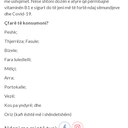
me ushqimet. Nëse shtoni dozën e atyre që përmbajnë
vitaminën B1 e sigurt do të jeni më të fortë ndaj sëmundjeve
dhe Covid-19.
Çfarë të konsumoni?
Peshk;
Thjerrëza; Fasule;
Bizele;
Fara luledielli;
Mëlçi;
Arra;
Portokalle;
Vezë;
Kos pa yndyrë; dhe
Oriz (kafi është më i shëndetshëm)