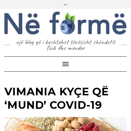
një blog që i kushtohet tërësisht shëndetit
fizik dhe mendor
Toggle
Navigation
VIMANIA KYÇE QË
‘MUND’ COVID-19