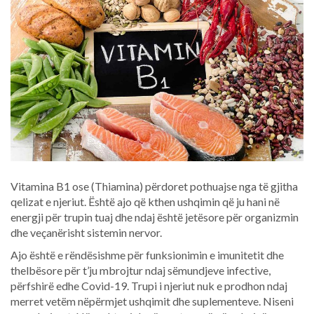
Vitamina B1 ose (Thiamina) përdoret pothuajse nga të gjitha
qelizat e njeriut. Është ajo që kthen ushqimin që ju hani në
energji për trupin tuaj dhe ndaj është jetësore për organizmin
dhe veçanërisht sistemin nervor.
Ajo është e rëndësishme për funksionimin e imunitetit dhe
thelbësore për t’ju mbrojtur ndaj sëmundjeve infective,
përfshirë edhe Covid-19. Trupi i njeriut nuk e prodhon ndaj
merret vetëm nëpërmjet ushqimit dhe suplementeve. Niseni