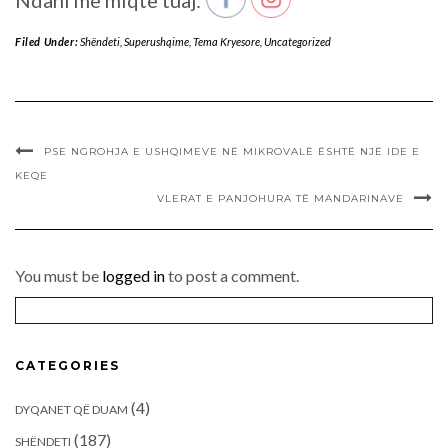
Ndani me miqtë tuaj:
Filed Under:
Shëndeti
,
Superushqime
,
Tema Kryesore
,
Uncategorized
PSE NGROHJA E USHQIMEVE NË MIKROVALË ËSHTË NJË IDE E
KEQE
VLERAT E PANJOHURA TË MANDARINAVE
You must be
logged in
to post a comment.
CATEGORIES
(4)
DYQANET QË DUAM
(187)
SHËNDETI