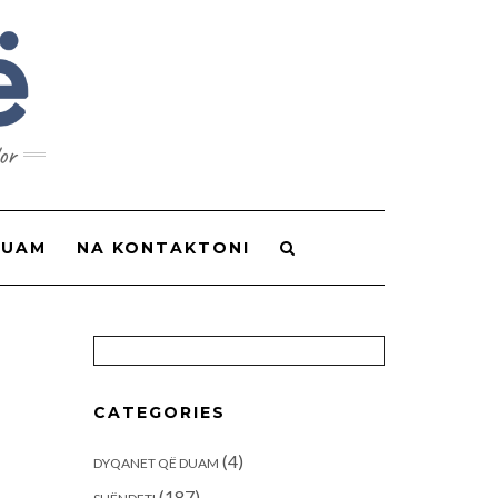
or
DUAM
NA KONTAKTONI
CATEGORIES
(4)
DYQANET QË DUAM
(187)