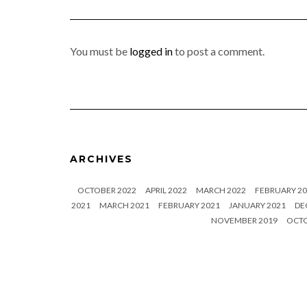
You must be
logged in
to post a comment.
ARCHIVES
OCTOBER 2022
APRIL 2022
MARCH 2022
FEBRUARY 20
2021
MARCH 2021
FEBRUARY 2021
JANUARY 2021
DE
NOVEMBER 2019
OCTO