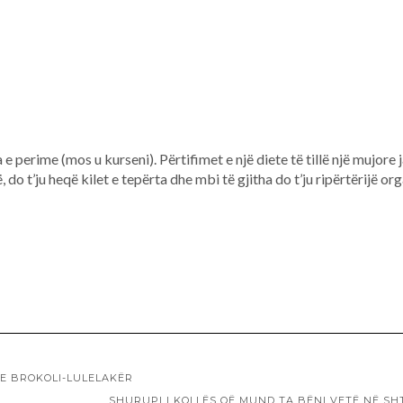
perime (mos u kurseni). Përtifimet e një diete të tillë një mujore 
, do t’ju heqë kilet e tepërta dhe mbi të gjitha do t’ju ripërtërijë or
ME BROKOLI-LULELAKËR
SHURUPI I KOLLËS QË MUND TA BËNI VETË NË SH