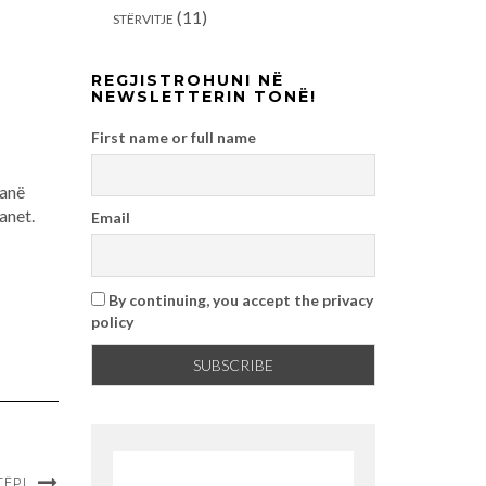
(11)
STËRVITJE
REGJISTROHUNI NË
NEWSLETTERIN TONË!
First name or full name
janë
ganet.
Email
By continuing, you accept the privacy
policy
TËPI