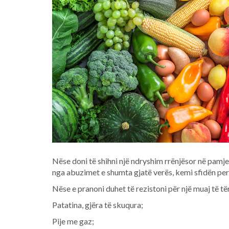
Nëse doni të shihni një ndryshim rrënjësor në pamj
nga abuzimet e shumta gjatë verës, kemi sfidën perf
Nëse e pranoni duhet të rezistoni për një muaj të
Patatina, gjëra të skuqura;
Pije me gaz;