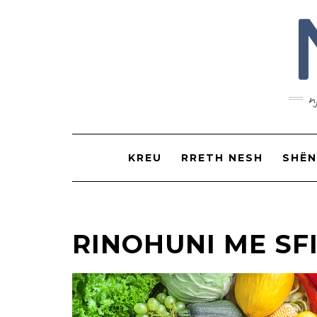
n
KREU
RRETH NESH
SHË
RINOHUNI ME SF