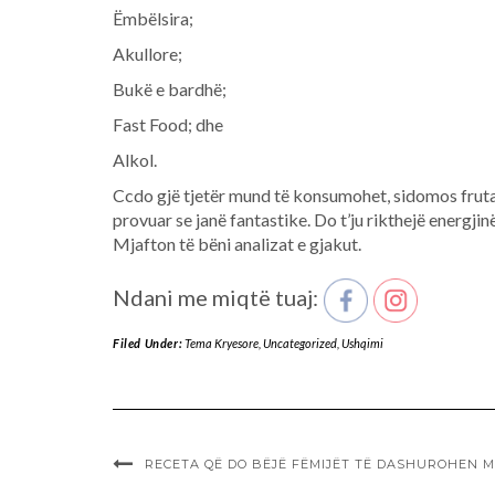
Ëmbëlsira;
Akullore;
Bukë e bardhë;
Fast Food; dhe
Alkol.
Ccdo gjë tjetër mund të konsumohet, sidomos fruta e 
provuar se janë fantastike. Do t’ju rikthejë energjinë
Mjafton të bëni analizat e gjakut.
Ndani me miqtë tuaj:
Filed Under:
Tema Kryesore
,
Uncategorized
,
Ushqimi
RECETA QË DO BËJË FËMIJËT TË DASHUROHEN 