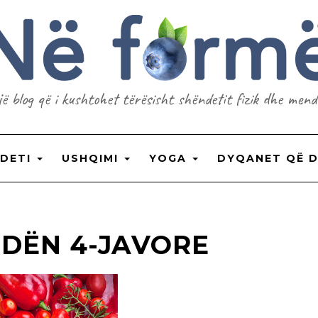
jë blog që i kushtohet tërësisht shëndetit fizik dhe mend
NDETI
USHQIMI
YOGA
DYQANET QË 
IDËN 4-JAVORE