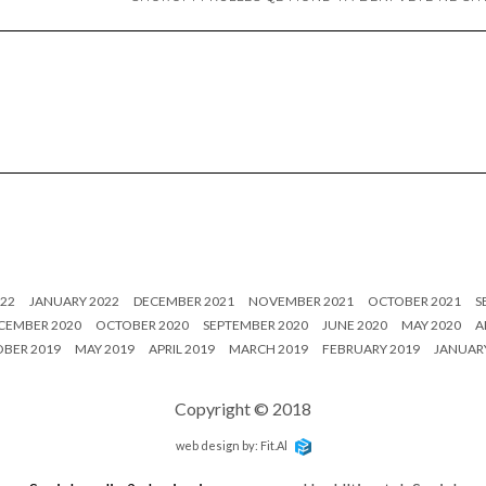
22
JANUARY 2022
DECEMBER 2021
NOVEMBER 2021
OCTOBER 2021
S
CEMBER 2020
OCTOBER 2020
SEPTEMBER 2020
JUNE 2020
MAY 2020
A
BER 2019
MAY 2019
APRIL 2019
MARCH 2019
FEBRUARY 2019
JANUARY
Copyright © 2018
web design by: Fit.Al