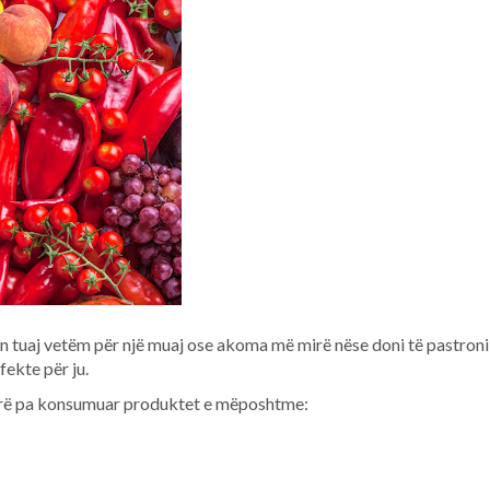
en tuaj vetëm për një muaj ose akoma më mirë nëse doni të pastroni
ekte për ju.
 tërë pa konsumuar produktet e mëposhtme: