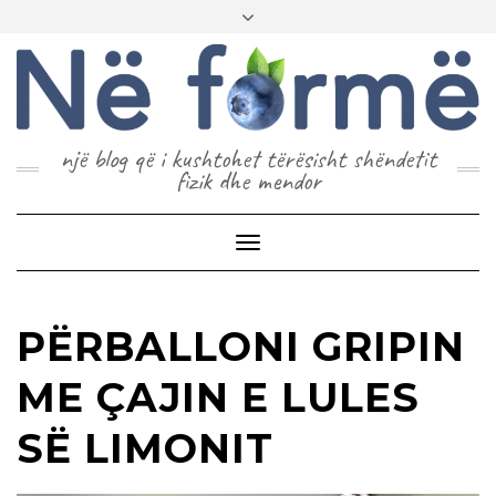
një blog që i kushtohet tërësisht shëndetit
fizik dhe mendor
Toggle
Navigation
PËRBALLONI GRIPIN
ME ÇAJIN E LULES
SË LIMONIT