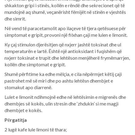
shkakton gripi i stinës, kollën e rëndë dhe sekrecionet që të
mundojnë aq shumë, veçanërisht fëmijët në stinën e vjeshtës
dhe simrit.
Në vend të paracetamolit apo ilaçeve të tjera qetësuese për
simptomat e gripit, provoni një filxhan çaji me lulen e limonit.
Ky çaj stimulon djerësitjen që nxjerr jashtë toksinat dhe ul
temperaturën e lartë. Është një antioksidant i fuqishëm që
nxjerr toksinat e trupit dhe lehtëson menjëherë frymëmarrjen,
kollën dhe simptomat e gripit.
Shumë përfitime ka edhe mëlçia, e cila nëpërmjet këtij çaji
pastrohet më së miri dhe po ashtu lehtësn dhembjet e
stomakut apo diarrenë.
Lulet e limonit ndihmojnë edhe në lehtësimin e migrenës dhe
dhembjes së kokës, ulin stresin dhe ‘zhdukin’ si me magji
dhembjet e kokës.
P
ë
rgatitja
2 lugë kafe lule limoni të thara;