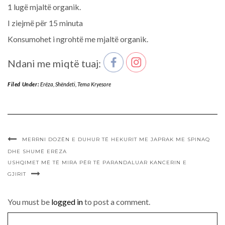
1 lugë mjaltë organik.
I ziejmë për 15 minuta
Konsumohet i ngrohtë me mjaltë organik.
Ndani me miqtë tuaj:
Filed Under:
Erëza
,
Shëndeti
,
Tema Kryesore
MERRNI DOZËN E DUHUR TË HEKURIT ME JAPRAK ME SPINAQ
DHE SHUMË ERËZA
USHQIMET MË TË MIRA PËR TË PARANDALUAR KANCERIN E
GJIRIT
You must be
logged in
to post a comment.