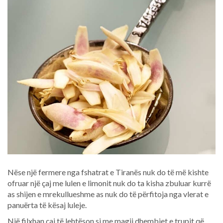
Nëse një fermere nga fshatrat e Tiranës nuk do të më kishte
ofruar një çaj me lulen e limonit nuk do ta kisha zbuluar kurrë
as shijen e mrekullueshme as nuk do të përfitoja nga vlerat e
panuërta të kësaj luleje.
Një filxhan çaj të lehtëson si me magji dhembjet e trupit që